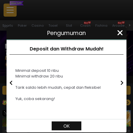
N
N
E
E
W
W
Panduan
>
Sports
Poker
Casino
Togel
Slot
Crash
Fishing
Arcade
S
Pemain
Pengumuman
Deposit dan Withdraw Mudah!
Masuk
Daftar
Minimal deposit 10 ribu
Promosi
Pengumuman
Minimal withdraw 20 ribu
★
Deposit dan Withdraw Mudah! -
Tarik saldo lebih mudah, cepat dan fleksibel
Masuk
Daftar
VIP
Versi PC
Yuk, coba sekarang!
5
0
MERDEKA Gajian Heboh Turnamen and Cash Drop
0
( JUL 31, 12:00 AM ~ AUG 12, 11:59 PM, GMT+7 )
Download APK
Web APP
OK
Fury of Anubis
Gates of Olympus 1000
Gates of Olympus POP
Gates of Olympus Super Scatter
Mahjong Wins Triple Pot